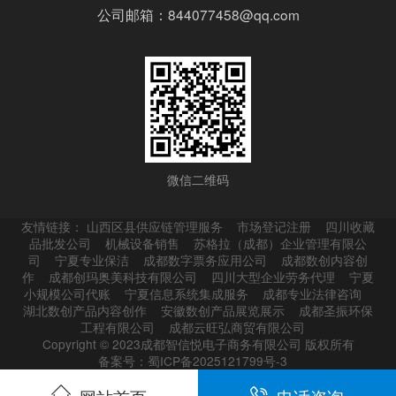
公司邮箱：844077458@qq.com
微信二维码
友情链接：
山西区县供应链管理服务
市场登记注册
四川收藏
品批发公司
机械设备销售
苏格拉（成都）企业管理有限公
司
宁夏专业保洁
成都数字票务应用公司
成都数创内容创
作
成都创玛奥美科技有限公司
四川大型企业劳务代理
宁夏
小规模公司代账
宁夏信息系统集成服务
成都专业法律咨询
湖北数创产品内容创作
安徽数创产品展览展示
成都圣振环保
工程有限公司
成都云旺弘商贸有限公司
Copyright © 2023成都智信悦电子商务有限公司 版权所有
备案号：蜀ICP备2025121799号-3