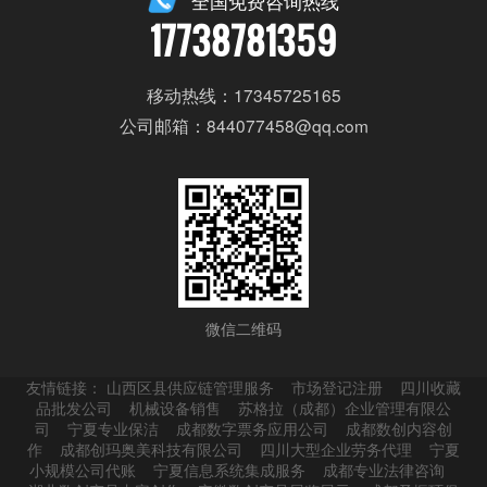
全国免费咨询热线
17738781359
移动热线：17345725165
公司邮箱：844077458@qq.com
微信二维码
友情链接：
山西区县供应链管理服务
市场登记注册
四川收藏
品批发公司
机械设备销售
苏格拉（成都）企业管理有限公
司
宁夏专业保洁
成都数字票务应用公司
成都数创内容创
作
成都创玛奥美科技有限公司
四川大型企业劳务代理
宁夏
小规模公司代账
宁夏信息系统集成服务
成都专业法律咨询